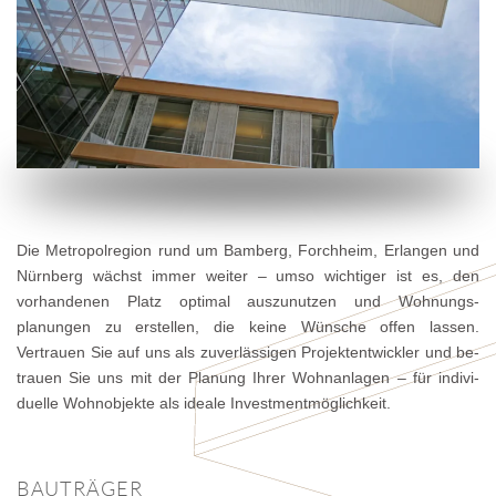
Die Metropolregion rund um Bamberg, Forchheim, Erlangen und
Nürnberg wächst immer weiter – umso wichtiger ist es, den
vorhan­denen Platz optimal aus­zu­nutzen und Wohnungs­
planungen zu erstellen, die keine Wünsche offen lassen.
Vertrauen Sie auf uns als zu­ver­lässigen Projekt­ent­wickler und be­
trau­en Sie uns mit der Planung Ihrer Woh­nanlagen – für indivi­
duelle Wohn­ob­jekte als ideale Invest­ment­möglichkeit.
BAUTRÄGER