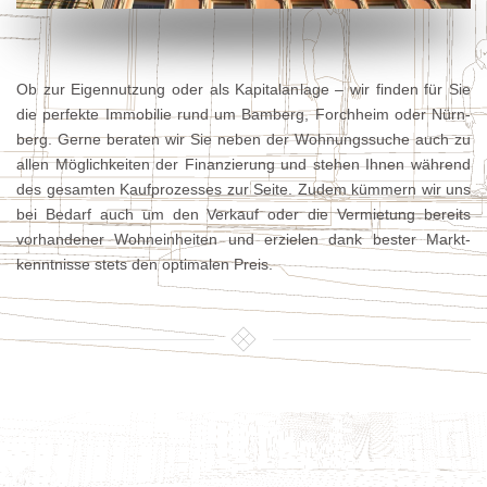
Ob zur Eigen­nutzung oder als Kapital­anlage – wir finden für Sie
die perfekte Immo­bilie rund um Bamberg, Forch­heim oder Nürn­
berg. Gerne beraten wir Sie neben der Woh­nungs­suche auch zu
allen Möglich­keiten der Finan­zierung und stehen Ihnen wäh­rend
des ge­sam­ten Kauf­prozes­ses zur Seite. Zu­dem kümmern wir uns
bei Bedarf auch um den Verkauf oder die Vermie­tung bereits
vorhan­dener Wohn­ein­heiten und erzielen dank bester Markt­
kennt­nisse stets den opti­malen Preis.