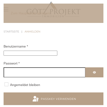
Zum Hauptinhalt springen
STARTSEITE
ANMELDEN
Benutzername
*
Passwort
*
PASSWO
Angemeldet bleiben
PASSKEY VERWENDEN