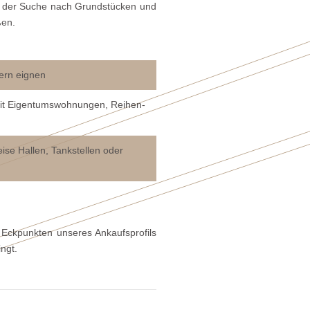
uf der Suche nach Grundstücken und
ßen.
ern eignen
mit Eigentumswohnungen, Reihen-
se Hallen, Tankstellen oder
Eckpunkten unseres Ankaufsprofils
ngt.