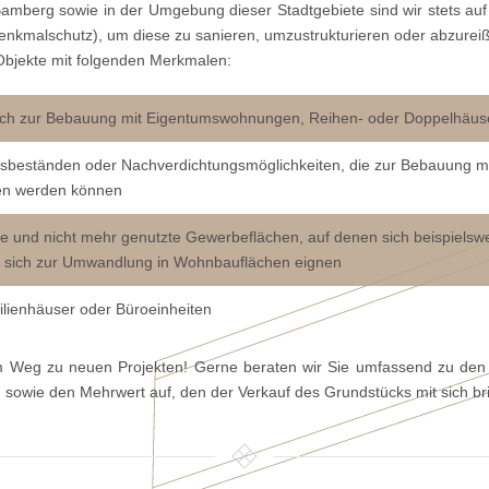
Bamberg sowie in der Umgebung dieser Stadtgebiete sind wir stets a
enkmalschutz), um diese zu sanieren, umzustrukturieren oder abzurei
Objekte mit folgenden Merkmalen:
ich zur Bebauung mit Eigentumswohnungen, Reihen- oder Doppelhäus
sbeständen oder Nachverdichtungsmöglichkeiten, die zur Bebauung 
en werden können
 und nicht mehr genutzte Gewerbeflächen, auf denen sich beispielswei
ie sich zur Umwandlung in Wohnbauflächen eignen
lienhäuser oder Büroeinheiten
m Weg zu neuen Projekten! Gerne beraten wir Sie umfassend zu den 
n sowie den Mehrwert auf, den der Verkauf des Grundstücks mit sich bri