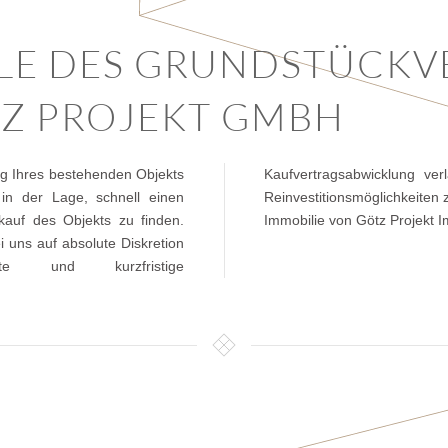
ILE DES GRUNDSTÜCK
TZ PROJEKT GMBH
g Ihres bestehenden Objekts
, während ebenso attraktive
 in der Lage, schnell einen
derkonditionen bei Kauf einer
kauf des Objekts zu finden.
Immobilie von Götz Projekt I
 uns auf absolute Diskretion
te und kurzfristige