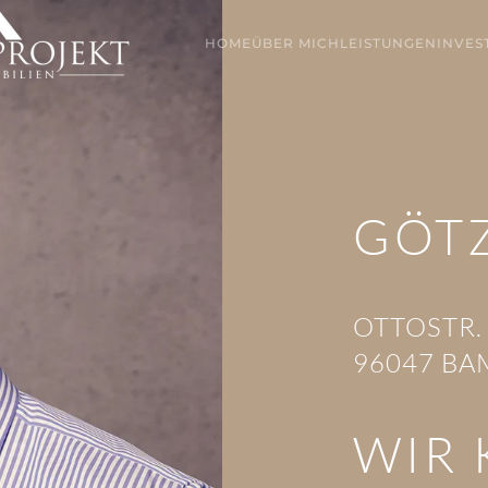
HOME
ÜBER MICH
LEISTUNGEN
INVES
GÖT
OTTOSTR.
96047 BA
WIR 