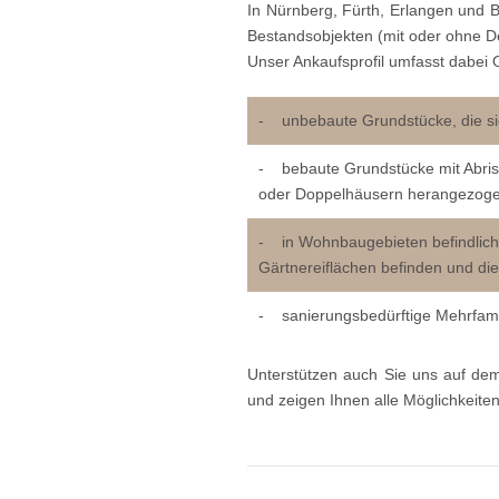
In Nürnberg, Fürth, Erlangen und 
Bestandsobjekten (mit oder ohne D
Unser Ankaufsprofil umfasst dabei 
- unbebaute Grundstücke, die s
- bebaute Grundstücke mit Abris
oder Doppelhäusern herangezog
- in Wohnbaugebieten befindliche
Gärtnereiflächen befinden und d
- sanierungsbedürftige Mehrfami
Unterstützen auch Sie uns auf de
und zeigen Ihnen alle Möglichkeite