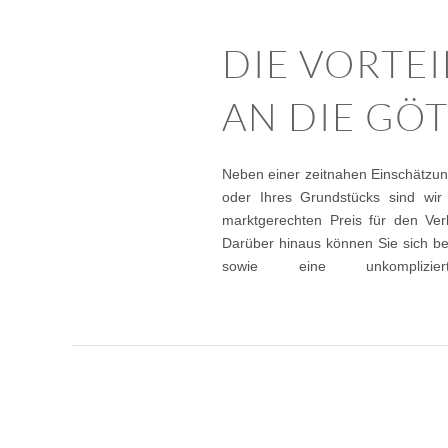
DIE VORTE
AN DIE GÖ
Neben einer zeitnahen Einschätzun
Kaufvertragsabwicklung verlassen
oder Ihres Grundstücks sind wir
Reinvestitionsmöglichkeiten zu Son
marktgerechten Preis für den Ver
Darüber hinaus können Sie sich bei
sowie eine unkomplizier